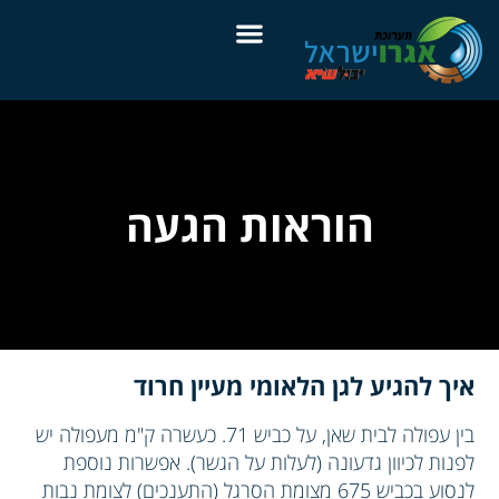
הוראות הגעה
איך להגיע לגן הלאומי מעיין חרוד
בין עפולה לבית שאן, על כביש 71. כעשרה ק"מ מעפולה יש
לפנות לכיוון גדעונה (לעלות על הגשר). אפשרות נוספת
לנסוע בכביש 675 מצומת הסרגל (התענכים) לצומת נבות